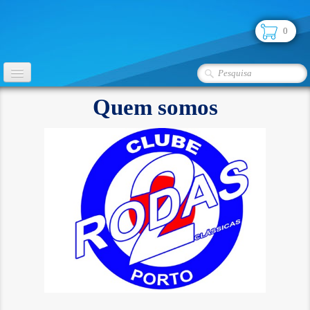
0
INÍCIO
Quem somos
CLUBE
FOTOS
▼
LOJA
PARCERIAS
SEGUROS
CONTATO
CLASSIFICADOS