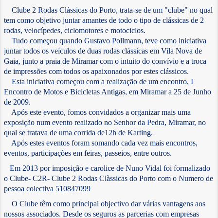
INSCRIÇÃO
Clube 2 Rodas Clássicas do Porto, trata-se de um "clube" no qual
tem como objetivo juntar amantes de todo o tipo de clássicas de 2
rodas, velocípedes, ciclomotores e motociclos.
Tudo começou quando Gustavo Pollmann, teve como iniciativa
juntar todos os veículos de duas rodas clássicas em Vila Nova de
Gaia, junto a praia de Miramar com o intuito do convívio e a troca
de impressões com todos os apaixonados por estes clássicos.
Esta iniciativa começou com a realização de um encontro, I
Encontro de Motos e Bicicletas Antigas, em Miramar a 25 de Junho
de 2009.
Após este evento, fomos convidados a organizar mais uma
exposição num evento realizado no Senhor da Pedra, Miramar, no
qual se tratava de uma corrida de12h de Karting.
Após estes eventos foram somando cada vez mais encontros,
eventos, participações em feiras, passeios, entre outros.
Em 2013 por imposição e carolice de Nuno Vidal foi formalizado
o Clube- C2R- Clube 2 Rodas Clàssicas do Porto com o Numero de
pessoa colectiva 510847099
O Clube têm como principal objectivo dar várias vantagens aos
nossos associados. Desde os seguros as parcerias com empresas